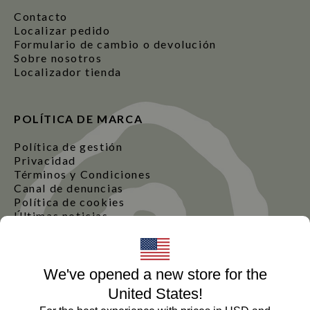
Contacto
Localizar pedido
Formulario de cambio o devolución
Sobre nosotros
Localizador tienda
POLÍTICA DE MARCA
Política de gestión
Privacidad
Términos y Condiciones
Canal de denuncias
Política de cookies
Últimas noticias
We've opened a new store for the
Español
United States!